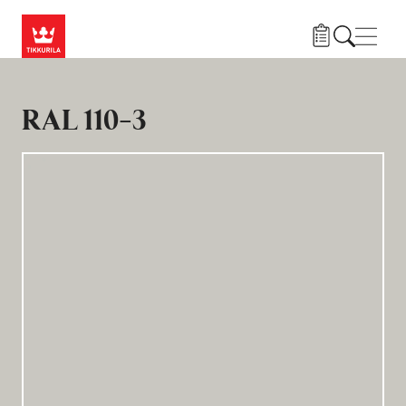
Hyppää pääsisältöön
Navig
RAL 110-3