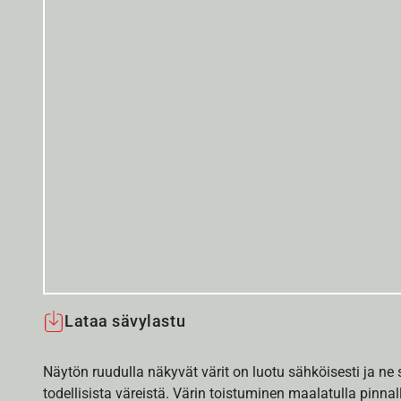
Lataa sävylastu
Näytön ruudulla näkyvät värit on luotu sähköisesti ja ne
todellisista väreistä. Värin toistuminen maalatulla pinnal