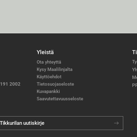
Yleistä
T
Ty
Ota yhteyttä
Kysy Maalilinjalta
Yh
Käyttöehdot
M
 191 2002
Tietosuojaseloste
PP
Kuvapankki
Saavutettavuusseloste
 Tikkurilan uutiskirje