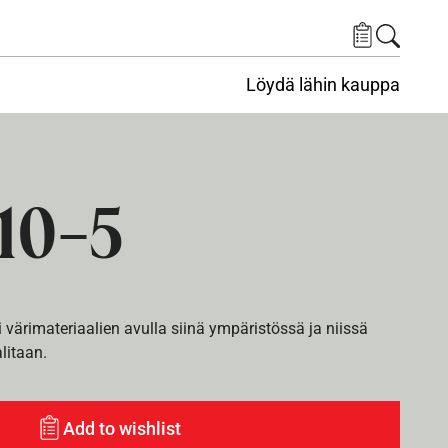
Löydä lähin kauppa
10-5
i värimateriaalien avulla siinä ympäristössä ja niissä
alitaan.
Add to wishlist