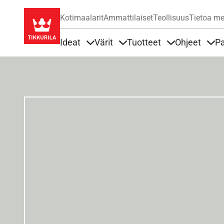
Kotimaalarit
Ammattilaiset
Teollisuus
Tietoa me
Ideat
Värit
Tuotteet
Ohjeet
Pa
Sisällöt Ideat alla
Sisällöt Värit alla
Sisällöt Tuottee
Sisä