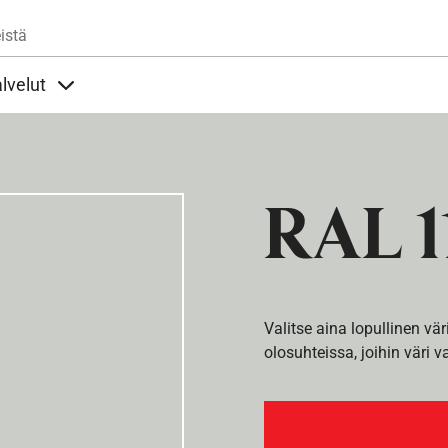
Hyppää pääsisältöön
istä
lvelut
t alla
llöt Ohjeet alla
Sisällöt Palvelut alla
RAL 1
Valitse aina lopullinen vär
olosuhteissa, joihin väri v