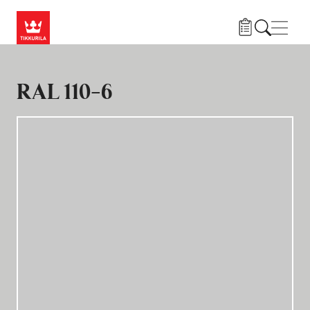
Hyppää pääsisältöön
Navig
RAL 110-6