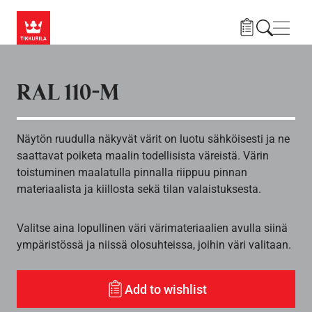
Hyppää pääsisältöön
Navig
RAL 110-M
Näytön ruudulla näkyvät värit on luotu sähköisesti ja ne
saattavat poiketa maalin todellisista väreistä. Värin
toistuminen maalatulla pinnalla riippuu pinnan
materiaalista ja kiillosta sekä tilan valaistuksesta.
Valitse aina lopullinen väri värimateriaalien avulla siinä
ympäristössä ja niissä olosuhteissa, joihin väri valitaan.
Add to wishlist