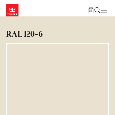
Hyppää pääsisältöön
Navig
RAL 120-6