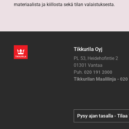
materiaalista ja kiillosta sekä tilan valaistuksesta.
Tikkurila Oyj
PL 53, Heidehofintie 2
01301 Vantaa
Puh.
020 191 2000
Tikkurilan Maalilinja -
020
Pysy ajan tasalla - Tilaa