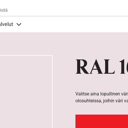
Hyppää pääsisältöön
istä
lvelut
t alla
llöt Ohjeet alla
Sisällöt Palvelut alla
RAL 1
Valitse aina lopullinen vär
olosuhteissa, joihin väri v