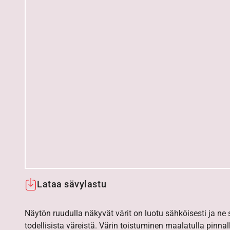
Lataa sävylastu
Näytön ruudulla näkyvät värit on luotu sähköisesti ja ne
todellisista väreistä. Värin toistuminen maalatulla pinnal