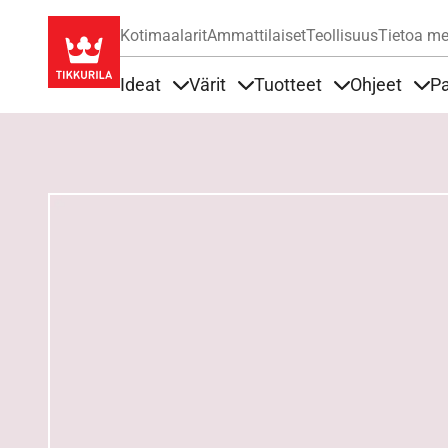
Kotimaalarit
Ammattilaiset
Teollisuus
Tietoa me
Ideat
Värit
Tuotteet
Ohjeet
Pa
Sisällöt Ideat alla
Sisällöt Värit alla
Sisällöt Tuottee
Sisä