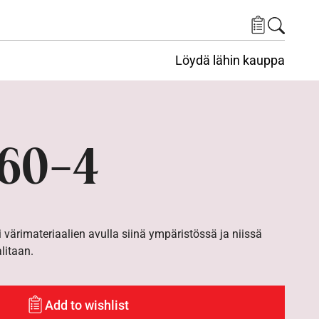
Löydä lähin kauppa
60-4
i värimateriaalien avulla siinä ympäristössä ja niissä
alitaan.
Add to wishlist