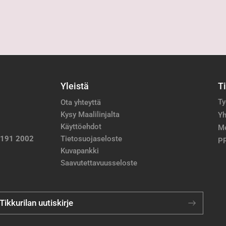
Yleistä
T
Ty
Ota yhteyttä
Kysy Maalilinjalta
Yh
Käyttöehdot
M
 191 2002
Tietosuojaseloste
PP
Kuvapankki
Saavutettavuusseloste
 Tikkurilan uutiskirje