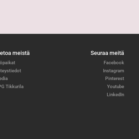
ietoa meistä
Seuraa meitä
öpaikat
Facebook
teystiedot
Instagram
edia
Pinterest
G Tikkurila
Youtube
LinkedIn