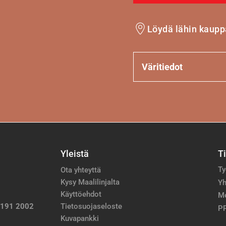
Löydä lähin kaupp
Väritiedot
Yleistä
T
Ty
Ota yhteyttä
Kysy Maalilinjalta
Yh
Käyttöehdot
M
 191 2002
Tietosuojaseloste
PP
Kuvapankki