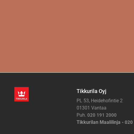
Tikkurila Oyj
PL 53, Heidehofintie 2
01301 Vantaa
Puh.
020 191 2000
Tikkurilan Maalilinja -
020