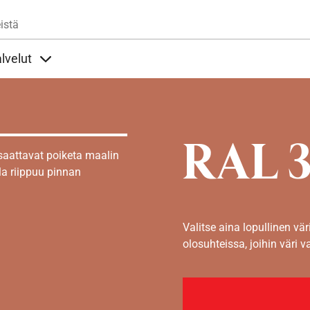
Hyppää pääsisältöön
istä
lvelut
t alla
llöt Ohjeet alla
Sisällöt Palvelut alla
RAL 
 saattavat poiketa maalin
la riippuu pinnan
Valitse aina lopullinen vär
olosuhteissa, joihin väri v