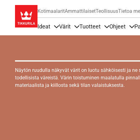
Kotimaalarit
Ammattilaiset
Teollisuus
Tietoa me
Ideat
Värit
Tuotteet
Ohjeet
Pa
Sisällöt Ideat alla
Sisällöt Värit alla
Sisällöt Tuottee
Sisä
Näytön ruudulla näkyvät värit on luotu sähköisesti ja ne
todellisista väreistä. Värin toistuminen maalatulla pinnal
materiaalista ja kiillosta sekä tilan valaistuksesta.