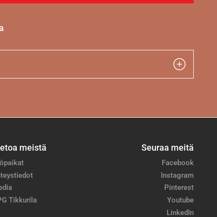
a
ietoa meistä
Seuraa meitä
öpaikat
Facebook
teystiedot
Instagram
edia
Pinterest
G Tikkurila
Youtube
LinkedIn