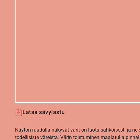
Lataa sävylastu
Näytön ruudulla näkyvät värit on luotu sähköisesti ja ne
todellisista väreistä. Värin toistuminen maalatulla pinnal