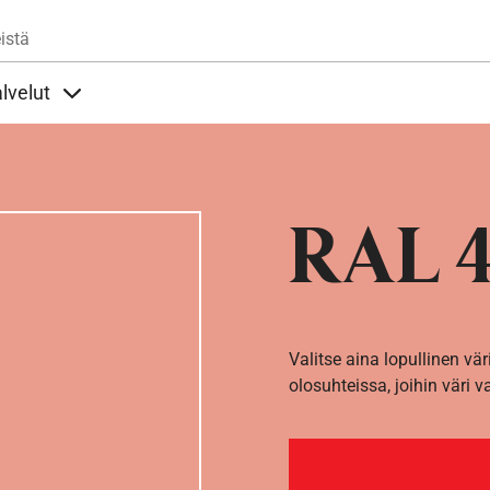
Hyppää pääsisältöön
istä
lvelut
t alla
llöt Ohjeet alla
Sisällöt Palvelut alla
RAL 4
Valitse aina lopullinen vär
olosuhteissa, joihin väri v