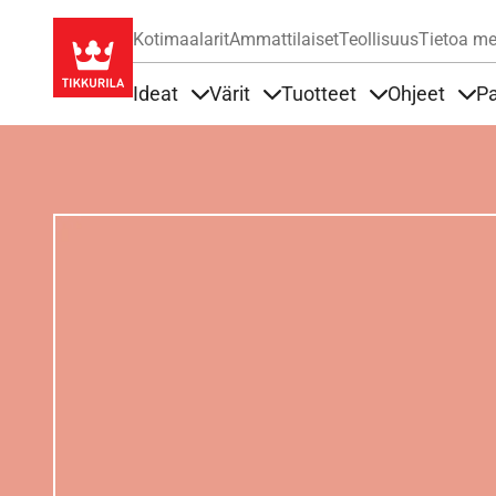
Kotimaalarit
Ammattilaiset
Teollisuus
Tietoa me
Ideat
Värit
Tuotteet
Ohjeet
Pa
Sisällöt Ideat alla
Sisällöt Värit alla
Sisällöt Tuottee
Sisä