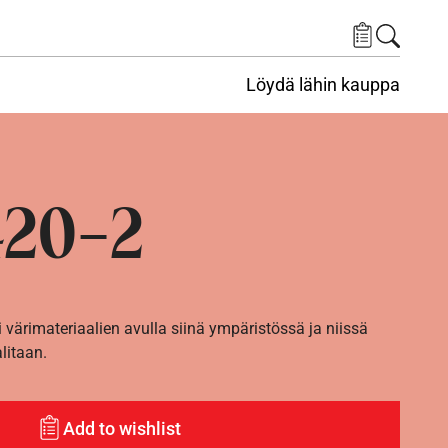
Löydä lähin kauppa
20-2
i värimateriaalien avulla siinä ympäristössä ja niissä
alitaan.
Add to wishlist