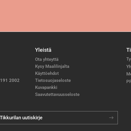
Yleistä
T
Ty
Ota yhteyttä
Kysy Maalilinjalta
Yh
Käyttöehdot
M
 191 2002
Tietosuojaseloste
PP
Kuvapankki
Saavutettavuusseloste
 Tikkurilan uutiskirje