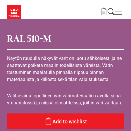
Hyppää pääsisältöön
Navig
RAL 510-M
Näytön ruudulla näkyvät värit on luotu sähköisesti ja ne
saattavat poiketa maalin todellisista väreistä. Värin
toistuminen maalatulla pinnalla riippuu pinnan
materiaalista ja kiillosta sekä tilan valaistuksesta.
Valitse aina lopullinen väri värimateriaalien avulla siinä
ympäristössä ja niissä olosuhteissa, joihin väri valitaan.
Add to wishlist