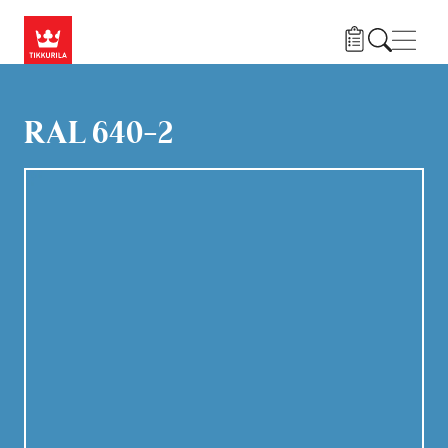
Hyppää pääsisältöön
Navig
RAL 640-2