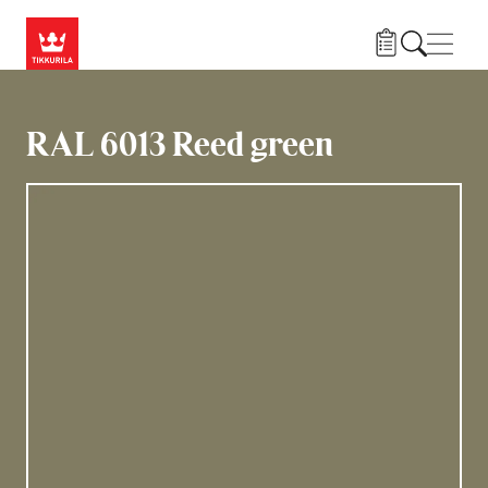
Hyppää pääsisältöön
Navig
RAL 6013 Reed green