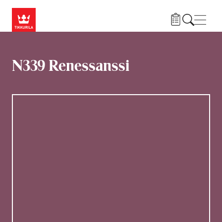
Hyppää pääsisältöön
Navig
N339 Renessanssi