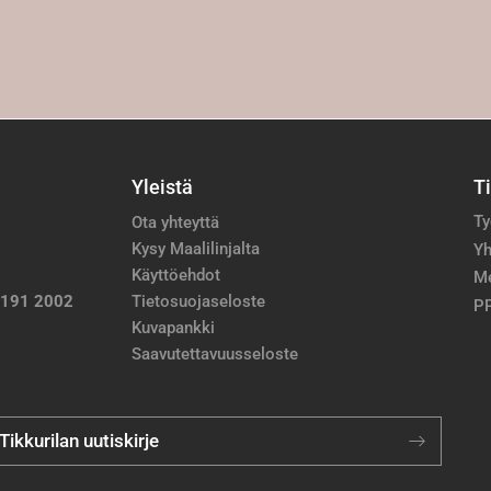
Yleistä
T
Ty
Ota yhteyttä
Kysy Maalilinjalta
Yh
Käyttöehdot
M
 191 2002
Tietosuojaseloste
PP
Kuvapankki
Saavutettavuusseloste
 Tikkurilan uutiskirje