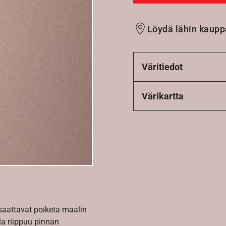
Löydä lähin kaupp
Väritiedot
Värikartta
 saattavat poiketa maalin
la riippuu pinnan