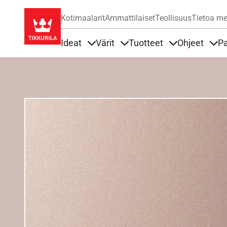
Kotimaalarit
Ammattilaiset
Teollisuus
Tietoa me
Ideat
Värit
Tuotteet
Ohjeet
Pa
Sisällöt Ideat alla
Sisällöt Värit alla
Sisällöt Tuottee
Sisä