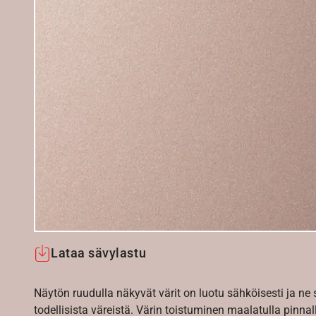
Lataa sävylastu
Näytön ruudulla näkyvät värit on luotu sähköisesti ja ne
todellisista väreistä. Värin toistuminen maalatulla pinnal