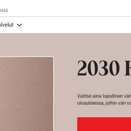
Hyppää pääsisältöön
istä
lvelut
t alla
llöt Ohjeet alla
Sisällöt Palvelut alla
2030 
Valitse aina lopullinen vär
olosuhteissa, joihin väri v