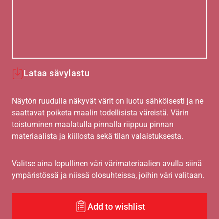
Lataa sävylastu
Näytön ruudulla näkyvät värit on luotu sähköisesti ja ne
saattavat poiketa maalin todellisista väreistä. Värin
toistuminen maalatulla pinnalla riippuu pinnan
materiaalista ja kiillosta sekä tilan valaistuksesta.
Valitse aina lopullinen väri värimateriaalien avulla siinä
ympäristössä ja niissä olosuhteissa, joihin väri valitaan.
Add to wishlist