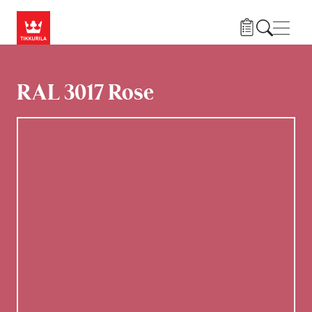
Hyppää pääsisältöön
Navig
RAL 3017 Rose