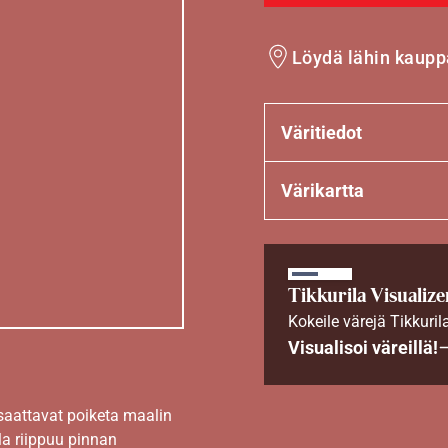
Löydä lähin kaupp
Väritiedot
Värikartta
Tikkurila Visualize
Kokeile värejä Tikkuril
Visualisoi väreillä!
 saattavat poiketa maalin
la riippuu pinnan