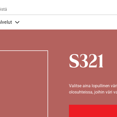
Hyppää pääsisältöön
istä
lvelut
t alla
llöt Ohjeet alla
Sisällöt Palvelut alla
S321
Valitse aina lopullinen vär
olosuhteissa, joihin väri v