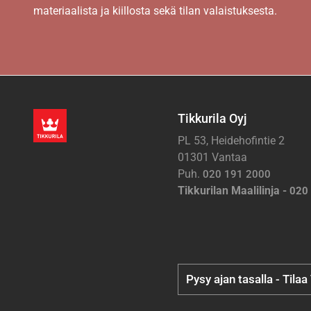
materiaalista ja kiillosta sekä tilan valaistuksesta.
Tikkurila Oyj
PL 53, Heidehofintie 2
01301 Vantaa
Puh.
020 191 2000
Tikkurilan Maalilinja -
020
Pysy ajan tasalla - Tilaa