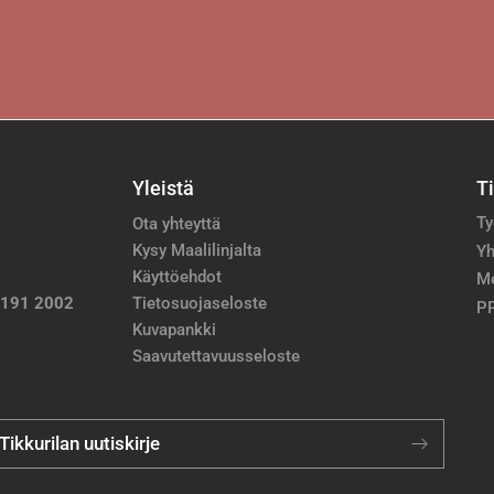
Yleistä
T
Ty
Ota yhteyttä
Kysy Maalilinjalta
Yh
Käyttöehdot
M
 191 2002
Tietosuojaseloste
PP
Kuvapankki
Saavutettavuusseloste
 Tikkurilan uutiskirje