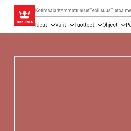
Kotimaalarit
Ammattilaiset
Teollisuus
Tietoa me
Ideat
Värit
Tuotteet
Ohjeet
Pa
Sisällöt Ideat alla
Sisällöt Värit alla
Sisällöt Tuottee
Sisä