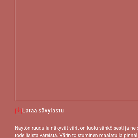
Lataa sävylastu
Näytön ruudulla näkyvät värit on luotu sähköisesti ja ne
todellisista väreistä. Värin toistuminen maalatulla pinnal