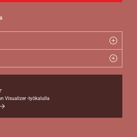
a
r
an Visualizer -työkalulla