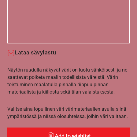
Lataa sävylastu
Näytön ruudulla näkyvät värit on luotu sähköisesti ja ne
saattavat poiketa maalin todellisista väreistä. Värin
toistuminen maalatulla pinnalla riippuu pinnan
materiaalista ja kiillosta sekä tilan valaistuksesta.
Valitse aina lopullinen väri värimateriaalien avulla siinä
ympäristössä ja niissä olosuhteissa, joihin väri valitaan.
Add to wishlist