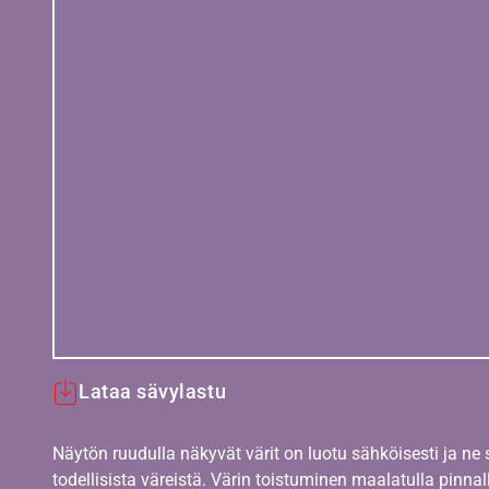
Lataa sävylastu
Näytön ruudulla näkyvät värit on luotu sähköisesti ja ne
todellisista väreistä. Värin toistuminen maalatulla pinnal