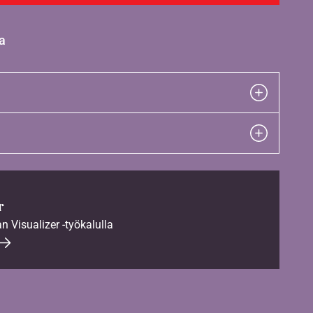
a
r
an Visualizer -työkalulla