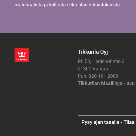
materiaalista ja kiillosta sekä tilan valaistuksesta.
Tikkurila Oyj
PL 53, Heidehofintie 2
01301 Vantaa
Puh.
020 191 2000
Tikkurilan Maalilinja -
020
Pysy ajan tasalla - Tilaa