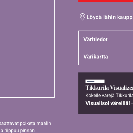
Löydä lähin kaupp
Väritiedot
Värikartta
Tikkurila Visualize
Kokeile värejä Tikkuril
Visualisoi väreillä!
 saattavat poiketa maalin
la riippuu pinnan