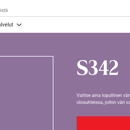
Hyppää pääsisältöön
istä
lvelut
t alla
llöt Ohjeet alla
Sisällöt Palvelut alla
S342
Valitse aina lopullinen vär
olosuhteissa, joihin väri v