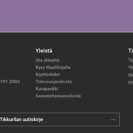
Yleistä
T
Ty
Ota yhteyttä
Kysy Maalilinjalta
Yh
Käyttöehdot
M
 191 2002
Tietosuojaseloste
PP
Kuvapankki
Saavutettavuusseloste
 Tikkurilan uutiskirje