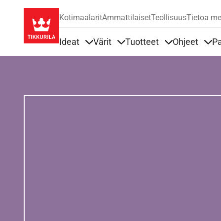
Kotimaalarit
Ammattilaiset
Teollisuus
Tietoa me
Ideat
Värit
Tuotteet
Ohjeet
Pa
Sisällöt Ideat alla
Sisällöt Värit alla
Sisällöt Tuottee
Sisä