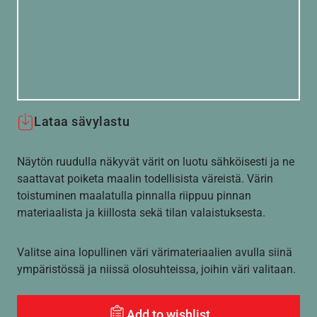
Lataa sävylastu
Näytön ruudulla näkyvät värit on luotu sähköisesti ja ne
saattavat poiketa maalin todellisista väreistä. Värin
toistuminen maalatulla pinnalla riippuu pinnan
materiaalista ja kiillosta sekä tilan valaistuksesta.
Valitse aina lopullinen väri värimateriaalien avulla siinä
ympäristössä ja niissä olosuhteissa, joihin väri valitaan.
Add to wishlist