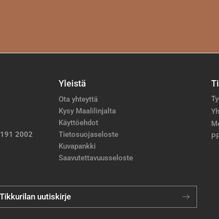
Yleistä
T
Ty
Ota yhteyttä
Kysy Maalilinjalta
Yh
Käyttöehdot
M
 191 2002
Tietosuojaseloste
PP
Kuvapankki
Saavutettavuusseloste
 Tikkurilan uutiskirje