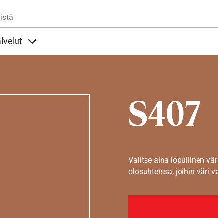
Hyppää pääsisältöön
istä
lvelut
t alla
llöt Ohjeet alla
Sisällöt Palvelut alla
S407
Valitse aina lopullinen vär
olosuhteissa, joihin väri v