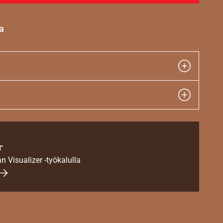
a
r
an Visualizer -työkalulla