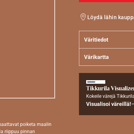
Löydä lähin kaupp
Väritiedot
Värikartta
Tikkurila Visualize
Kokeile värejä Tikkuril
Visualisoi väreillä!
 saattavat poiketa maalin
la riippuu pinnan