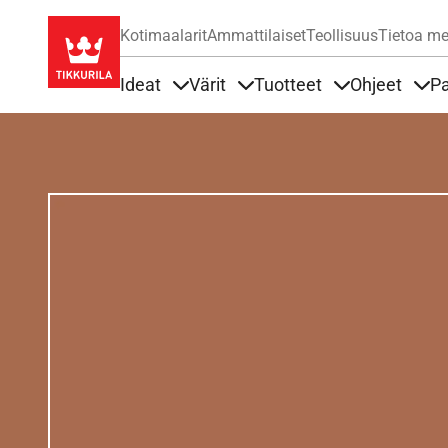
Kotimaalarit
Ammattilaiset
Teollisuus
Tietoa me
Ideat
Värit
Tuotteet
Ohjeet
Pa
Sisällöt Ideat alla
Sisällöt Värit alla
Sisällöt Tuottee
Sisä