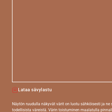
Lataa sävylastu
Näytön ruudulla näkyvät värit on luotu sähköisesti ja ne
todellisista väreistä. Värin toistuminen maalatulla pinnal