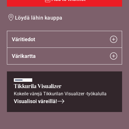
Löydä lähin kauppa
Väritiedot
Värikartta
Tikkurila Visualizer
Kokeile värejä Tikkurilan Visualizer -työkalulla
Visualisoi väreillä!