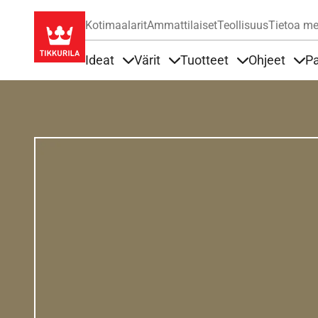
Kotimaalarit
Ammattilaiset
Teollisuus
Tietoa me
Ideat
Värit
Tuotteet
Ohjeet
Pa
Sisällöt Ideat alla
Sisällöt Värit alla
Sisällöt Tuottee
Sisä