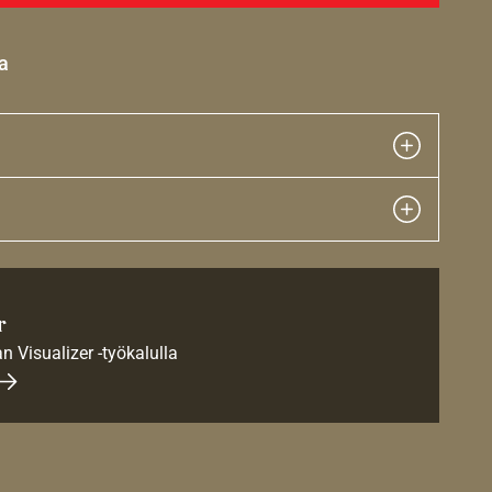
a
r
an Visualizer -työkalulla