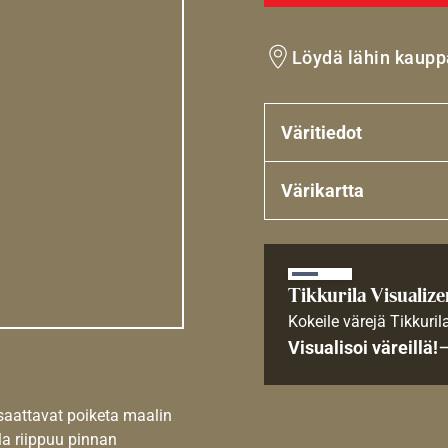
Löydä lähin kaupp
Väritiedot
Värikartta
Tikkurila Visualize
Kokeile värejä Tikkuril
Visualisoi väreillä!
 saattavat poiketa maalin
la riippuu pinnan