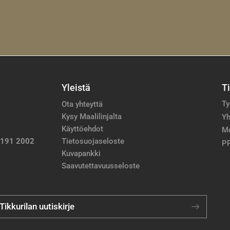
Yleistä
T
Ty
Ota yhteyttä
Kysy Maalilinjalta
Yh
Käyttöehdot
M
 191 2002
Tietosuojaseloste
PP
Kuvapankki
Saavutettavuusseloste
 Tikkurilan uutiskirje