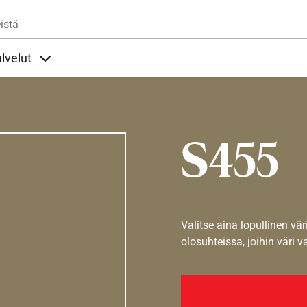
Hyppää pääsisältöön
istä
lvelut
t alla
llöt Ohjeet alla
Sisällöt Palvelut alla
S455
Valitse aina lopullinen vär
olosuhteissa, joihin väri v