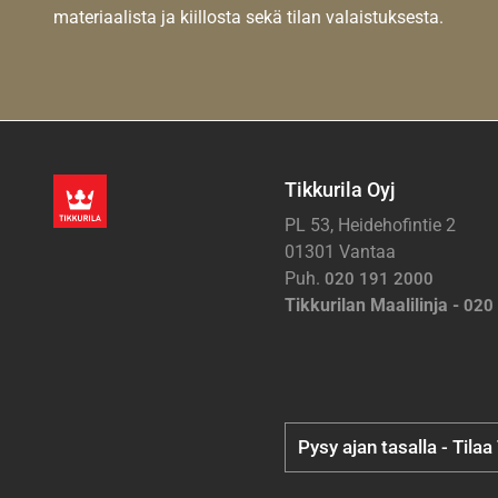
materiaalista ja kiillosta sekä tilan valaistuksesta.
Tikkurila Oyj
PL 53, Heidehofintie 2
01301 Vantaa
Puh.
020 191 2000
Tikkurilan Maalilinja -
020
Pysy ajan tasalla - Tilaa