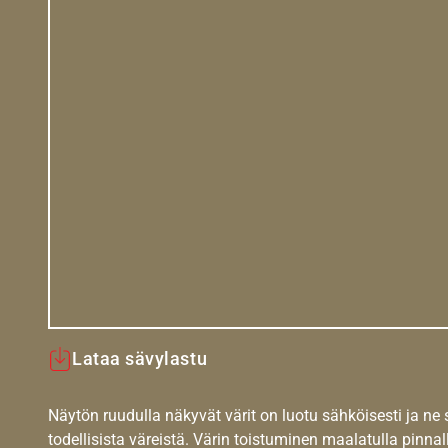
Lataa sävylastu
Näytön ruudulla näkyvät värit on luotu sähköisesti ja ne
todellisista väreistä. Värin toistuminen maalatulla pinnal