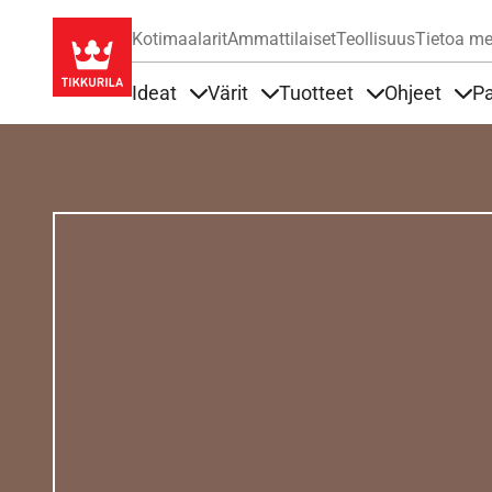
Kotimaalarit
Ammattilaiset
Teollisuus
Tietoa me
Ideat
Värit
Tuotteet
Ohjeet
Pa
Sisällöt Ideat alla
Sisällöt Värit alla
Sisällöt Tuottee
Sisä