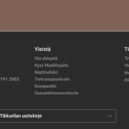
Yleistä
T
Ty
Ota yhteyttä
Kysy Maalilinjalta
Yh
Käyttöehdot
M
 191 2002
Tietosuojaseloste
PP
Kuvapankki
Saavutettavuusseloste
 Tikkurilan uutiskirje