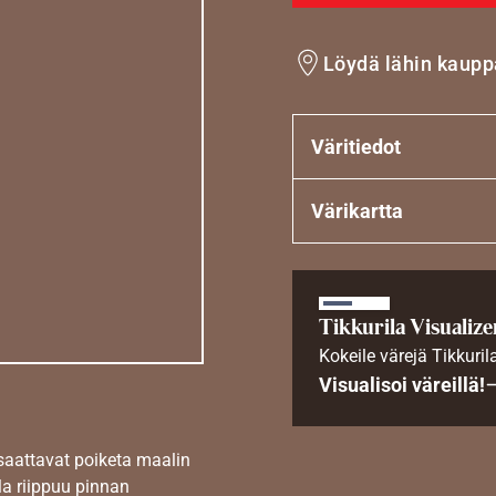
Löydä lähin kaupp
Väritiedot
Värikartta
Tikkurila Visualize
Kokeile värejä Tikkuril
Visualisoi väreillä!
 saattavat poiketa maalin
la riippuu pinnan