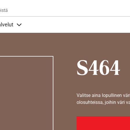
Hyppää pääsisältöön
istä
lvelut
t alla
llöt Ohjeet alla
Sisällöt Palvelut alla
S464
Valitse aina lopullinen vär
olosuhteissa, joihin väri v