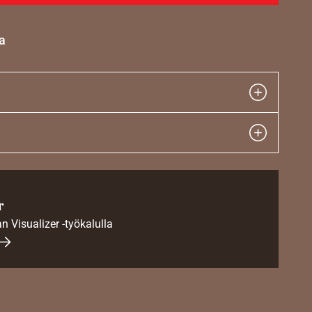
a
r
an Visualizer -työkalulla