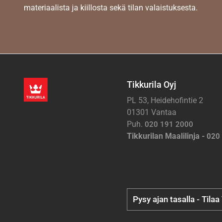
materiaalista ja kiillosta sekä tilan valaistuksesta.
Tikkurila Oyj
PL 53, Heidehofintie 2
01301 Vantaa
Puh.
020 191 2000
Tikkurilan Maalilinja -
020
Pysy ajan tasalla - Tilaa