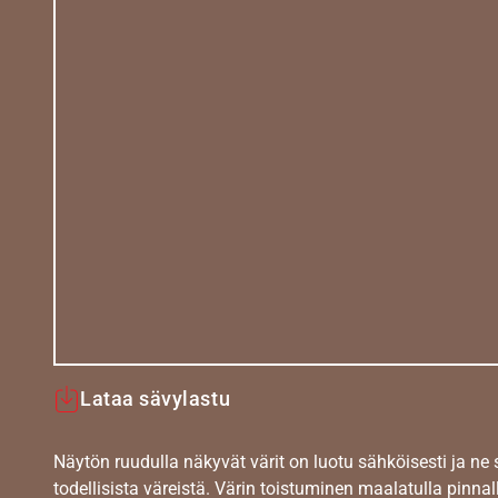
Lataa sävylastu
Näytön ruudulla näkyvät värit on luotu sähköisesti ja ne
todellisista väreistä. Värin toistuminen maalatulla pinnal