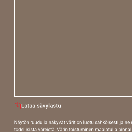
Lataa sävylastu
Näytön ruudulla näkyvät värit on luotu sähköisesti ja ne
todellisista väreistä. Värin toistuminen maalatulla pinnal