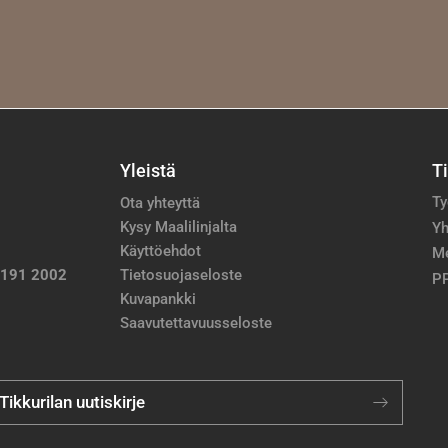
Yleistä
T
Ty
Ota yhteyttä
Kysy Maalilinjalta
Yh
Käyttöehdot
M
 191 2002
Tietosuojaseloste
PP
Kuvapankki
Saavutettavuusseloste
 Tikkurilan uutiskirje