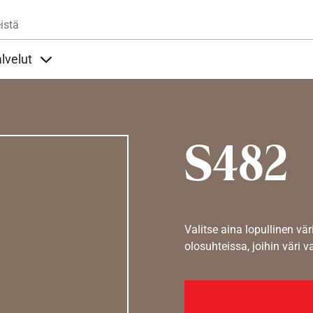
Hyppää pääsisältöön
istä
lvelut
t alla
llöt Ohjeet alla
Sisällöt Palvelut alla
S482
Valitse aina lopullinen vär
olosuhteissa, joihin väri v