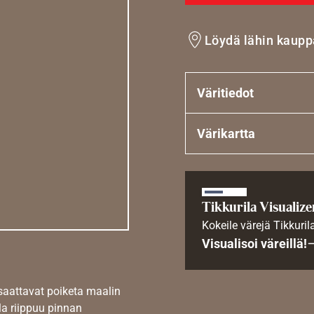
Löydä lähin kaupp
Väritiedot
Värikartta
Tikkurila Visualize
Kokeile värejä Tikkuril
Visualisoi väreillä!
 saattavat poiketa maalin
la riippuu pinnan