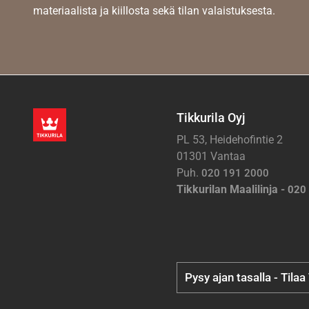
materiaalista ja kiillosta sekä tilan valaistuksesta.
Tikkurila Oyj
PL 53, Heidehofintie 2
01301 Vantaa
Puh.
020 191 2000
Tikkurilan Maalilinja -
020
Pysy ajan tasalla - Tilaa