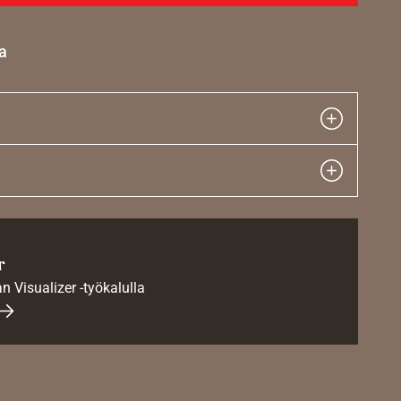
a
r
an Visualizer -työkalulla