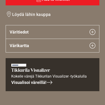
Löydä lähin kauppa
Väritiedot
Värikartta
Tikkurila Visualizer
Kokeile värejä Tikkurilan Visualizer -työkalulla
Visualisoi väreillä!