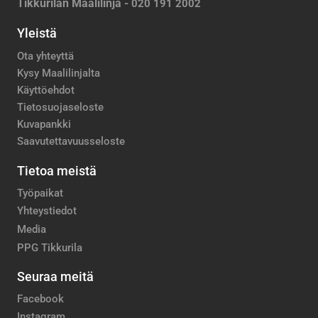
Tikkurilan Maalilinja -
020 191 2002
Yleistä
Ota yhteyttä
Kysy Maalilinjalta
Käyttöehdot
Tietosuojaseloste
Kuvapankki
Saavutettavuusseloste
Tietoa meistä
Työpaikat
Yhteystiedot
Media
PPG Tikkurila
Seuraa meitä
Facebook
Instagram