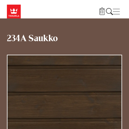
Hyppää pääsisältöön
Navig
234A Saukko