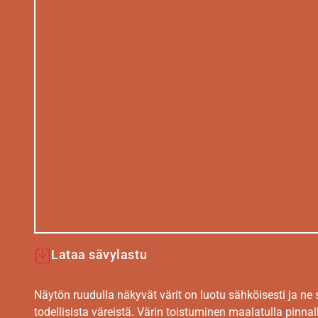
Lataa sävylastu
Näytön ruudulla näkyvät värit on luotu sähköisesti ja ne
todellisista väreistä. Värin toistuminen maalatulla pinnal