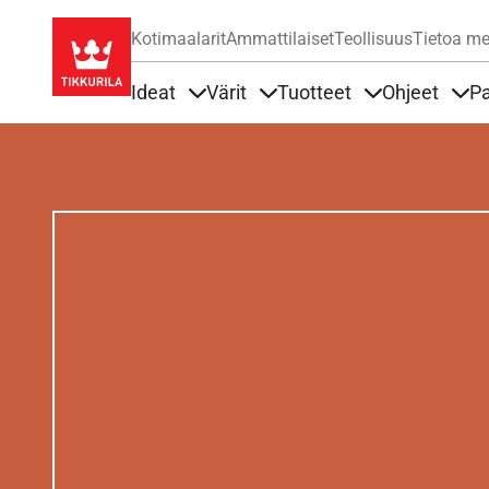
Kotimaalarit
Ammattilaiset
Teollisuus
Tietoa me
Ideat
Värit
Tuotteet
Ohjeet
Pa
Sisällöt Ideat alla
Sisällöt Värit alla
Sisällöt Tuottee
Sisä