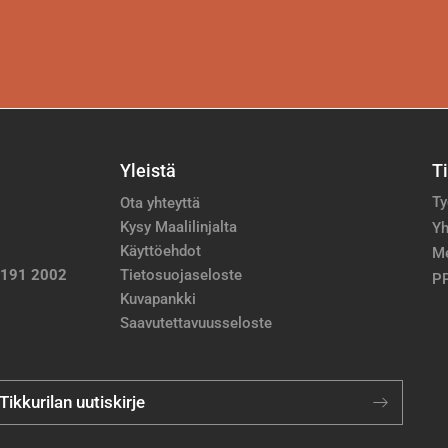
Yleistä
T
Ty
Ota yhteyttä
Kysy Maalilinjalta
Yh
Käyttöehdot
M
 191 2002
Tietosuojaseloste
PP
Kuvapankki
Saavutettavuusseloste
 Tikkurilan uutiskirje