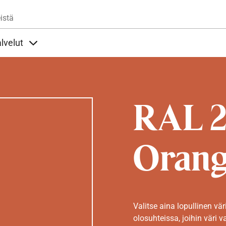
Hyppää pääsisältöön
istä
lvelut
t alla
llöt Ohjeet alla
Sisällöt Palvelut alla
RAL 2
Oran
Valitse aina lopullinen vär
olosuhteissa, joihin väri v