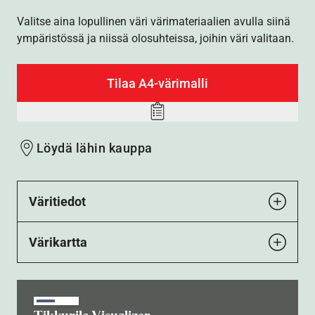
Valitse aina lopullinen väri värimateriaalien avulla siinä
ympäristössä ja niissä olosuhteissa, joihin väri valitaan.
Tilaa A4-värimalli
Add
to
Löydä lähin kauppa
wishlist
Väritiedot
Värikartta