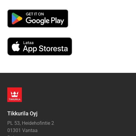
Tikkurila Oyj
PL 53, Heidehofintie 2
01301 Vantaa