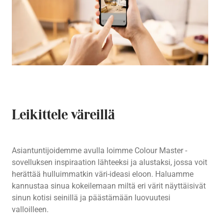
Leikittele väreillä
Asiantuntijoidemme avulla loimme Colour Master -
sovelluksen inspiraation lähteeksi ja alustaksi, jossa voit
herättää hulluimmatkin väri-ideasi eloon. Haluamme
kannustaa sinua kokeilemaan miltä eri värit näyttäisivät
sinun kotisi seinillä ja päästämään luovuutesi
valloilleen.