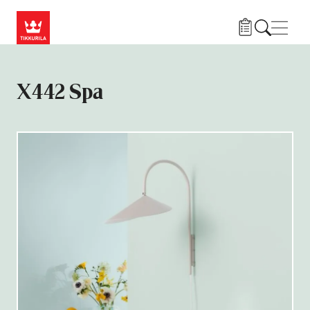
Hyppää pääsisältöön
Navig
X442 Spa