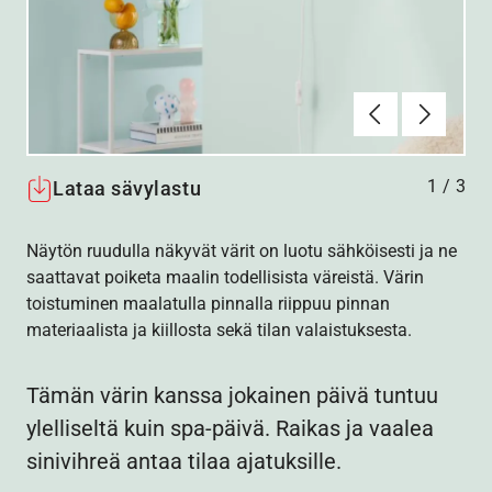
Edellinen
Seuraav
1
/
3
Lataa sävylastu
Näytön ruudulla näkyvät värit on luotu sähköisesti ja ne
saattavat poiketa maalin todellisista väreistä. Värin
toistuminen maalatulla pinnalla riippuu pinnan
materiaalista ja kiillosta sekä tilan valaistuksesta.
Tämän värin kanssa jokainen päivä tuntuu
ylelliseltä kuin spa-päivä. Raikas ja vaalea
sinivihreä antaa tilaa ajatuksille.