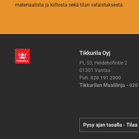
materiaalista ja kiillosta sekä tilan valaistuksesta.
Tikkurila Oyj
PL 53, Heidehofintie 2
01301 Vantaa
Puh.
020 191 2000
Tikkurilan Maalilinja -
020
Pysy ajan tasalla - Tilaa