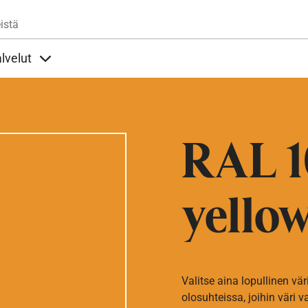
Hyppää pääsisältöön
istä
lvelut
t alla
llöt Ohjeet alla
Sisällöt Palvelut alla
RAL 1
yello
Valitse aina lopullinen vär
olosuhteissa, joihin väri v