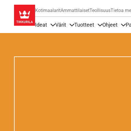
Kotimaalarit
Ammattilaiset
Teollisuus
Tietoa me
Ideat
Värit
Tuotteet
Ohjeet
Pa
Sisällöt Ideat alla
Sisällöt Värit alla
Sisällöt Tuottee
Sisä