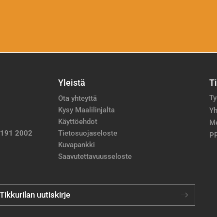
Yleistä
T
Ty
Ota yhteyttä
Kysy Maalilinjalta
Yh
Käyttöehdot
M
 191 2002
Tietosuojaseloste
PP
Kuvapankki
Saavutettavuusseloste
 Tikkurilan uutiskirje