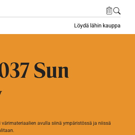
Löydä lähin kauppa
037 Sun
w
i värimateriaalien avulla siinä ympäristössä ja niissä
alitaan.