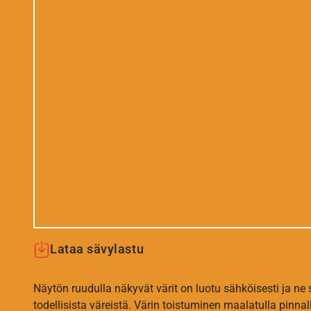
Lataa sävylastu
Näytön ruudulla näkyvät värit on luotu sähköisesti ja ne
todellisista väreistä. Värin toistuminen maalatulla pinnal