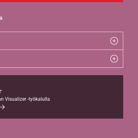
a
r
an Visualizer -työkalulla