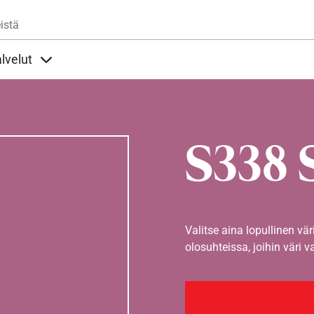
Hyppää pääsisältöön
istä
lvelut
t alla
llöt Ohjeet alla
Sisällöt Palvelut alla
S338 
Valitse aina lopullinen vär
olosuhteissa, joihin väri v