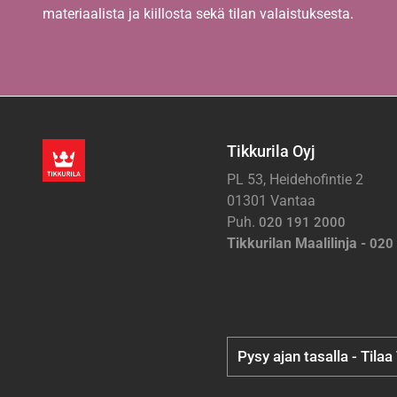
materiaalista ja kiillosta sekä tilan valaistuksesta.
Tikkurila Oyj
PL 53, Heidehofintie 2
01301 Vantaa
Puh.
020 191 2000
Tikkurilan Maalilinja -
020
Pysy ajan tasalla - Tilaa