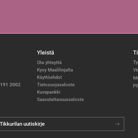
Yleistä
T
Ty
Ota yhteyttä
Kysy Maalilinjalta
Yh
Käyttöehdot
M
 191 2002
Tietosuojaseloste
PP
Kuvapankki
Saavutettavuusseloste
 Tikkurilan uutiskirje