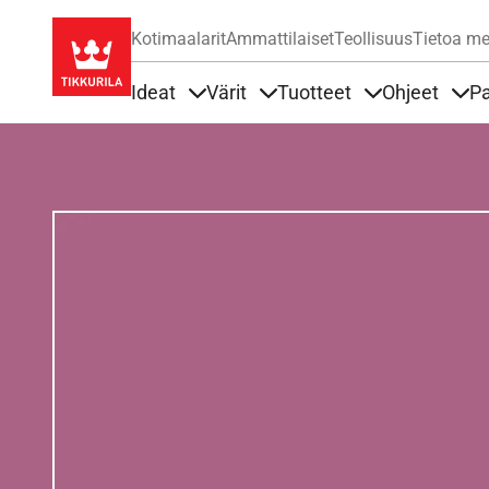
Kotimaalarit
Ammattilaiset
Teollisuus
Tietoa me
Ideat
Värit
Tuotteet
Ohjeet
Pa
Sisällöt Ideat alla
Sisällöt Värit alla
Sisällöt Tuottee
Sisä