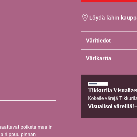
Löydä lähin kaupp
Väritiedot
Värikartta
Tikkurila Visualize
Kokeile värejä Tikkuril
Visualisoi väreillä!
 saattavat poiketa maalin
la riippuu pinnan