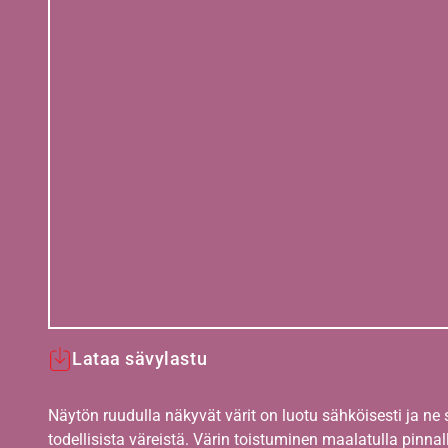
Lataa sävylastu
Näytön ruudulla näkyvät värit on luotu sähköisesti ja ne
todellisista väreistä. Värin toistuminen maalatulla pinnal