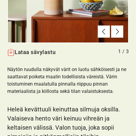
Edellinen
Seuraav
1
/
3
Lataa sävylastu
Näytön ruudulla näkyvät värit on luotu sähköisesti ja ne
saattavat poiketa maalin todellisista väreistä. Värin
toistuminen maalatulla pinnalla riippuu pinnan
materiaalista ja kiillosta sekä tilan valaistuksesta.
Heleä kevättuuli keinuttaa silmuja oksilla.
Valaiseva hento väri keinuu vihreän ja
keltaisen välissä. Valon tuoja, joka sopii