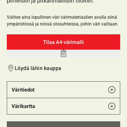
pimeisiin ja pitkänmallisiin tiloihin.
Valitse aina lopullinen väri värimateriaalien avulla siinä
ympäristössä ja niissä olosuhteissa, joihin väri valitaan.
Tilaa A4-värimalli
Add
to
Löydä lähin kauppa
wishlist
Väritiedot
Värikartta