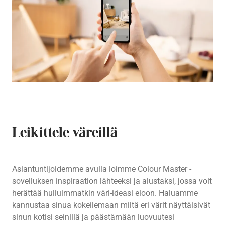
Leikittele väreillä
Asiantuntijoidemme avulla loimme Colour Master -
sovelluksen inspiraation lähteeksi ja alustaksi, jossa voit
herättää hulluimmatkin väri-ideasi eloon. Haluamme
kannustaa sinua kokeilemaan miltä eri värit näyttäisivät
sinun kotisi seinillä ja päästämään luovuutesi