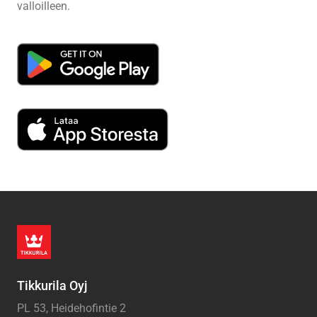
valloilleen.
Tikkurila Oyj
PL 53, Heidehofintie 2