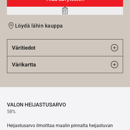
Add
to
Löydä lähin kauppa
wishlist
Väritiedot
Värikartta
VALON HEIJASTUSARVO
58%
Heijastusarvo ilmoittaa maalin pinnalta heijastuvan