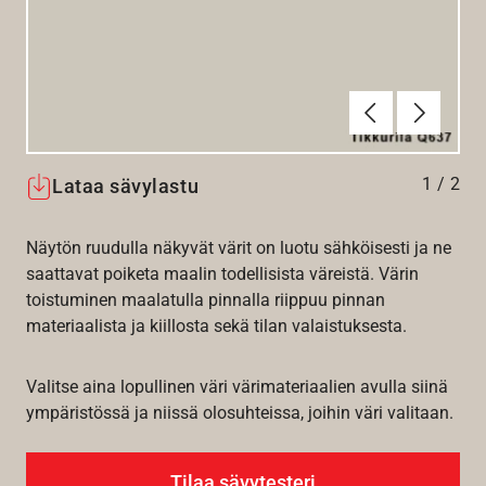
Edellinen
Seuraav
1
/
2
Lataa sävylastu
Näytön ruudulla näkyvät värit on luotu sähköisesti ja ne
saattavat poiketa maalin todellisista väreistä. Värin
toistuminen maalatulla pinnalla riippuu pinnan
materiaalista ja kiillosta sekä tilan valaistuksesta.
Valitse aina lopullinen väri värimateriaalien avulla siinä
ympäristössä ja niissä olosuhteissa, joihin väri valitaan.
Tilaa sävytesteri