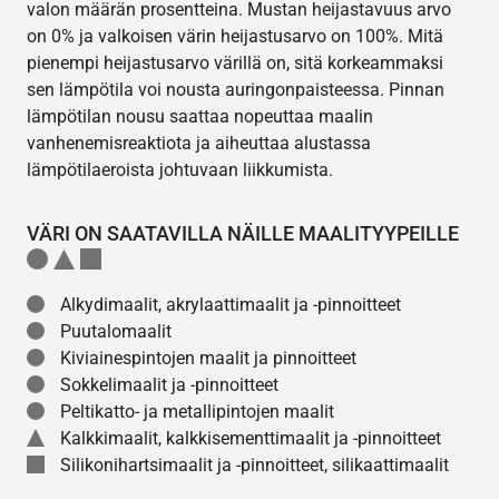
valon määrän prosentteina. Mustan heijastavuus arvo
on 0% ja valkoisen värin heijastusarvo on 100%. Mitä
pienempi heijastusarvo värillä on, sitä korkeammaksi
sen lämpötila voi nousta auringonpaisteessa. Pinnan
lämpötilan nousu saattaa nopeuttaa maalin
vanhenemisreaktiota ja aiheuttaa alustassa
lämpötilaeroista johtuvaan liikkumista.
VÄRI ON SAATAVILLA NÄILLE MAALITYYPEILLE
Alkydimaalit, akrylaattimaalit ja -pinnoitteet
Puutalomaalit
Kiviainespintojen maalit ja pinnoitteet
Sokkelimaalit ja -pinnoitteet
Peltikatto- ja metallipintojen maalit
Kalkkimaalit, kalkkisementtimaalit ja -pinnoitteet
Silikonihartsimaalit ja -pinnoitteet, silikaattimaalit