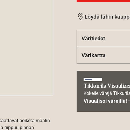
Löydä lähin kaupp
Väritiedot
Värikartta
Tikkurila Visualize
Kokeile värejä Tikkuril
Visualisoi väreillä!
 saattavat poiketa maalin
la riippuu pinnan