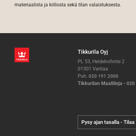
materiaalista ja kiillosta sekä tilan valaistuksesta.
Tikkurila Oyj
PL 53, Heidehofintie 2
01301 Vantaa
Puh.
020 191 2000
Tikkurilan Maalilinja -
020
Pysy ajan tasalla - Tilaa