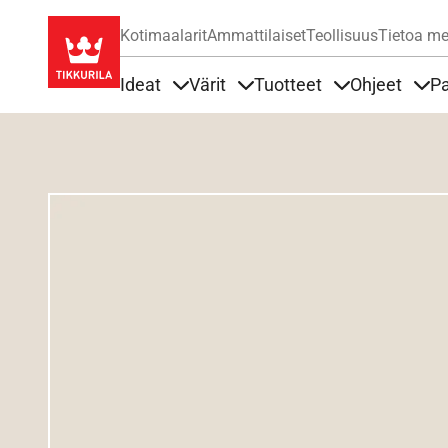
Kotimaalarit
Ammattilaiset
Teollisuus
Tietoa me
Ideat
Värit
Tuotteet
Ohjeet
Pa
Sisällöt Ideat alla
Sisällöt Värit alla
Sisällöt Tuottee
Sisä