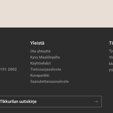
Yleistä
T
Ty
Ota yhteyttä
Kysy Maalilinjalta
Yh
Käyttöehdot
M
 191 2002
Tietosuojaseloste
PP
Kuvapankki
Saavutettavuusseloste
 Tikkurilan uutiskirje