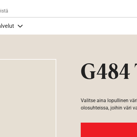
Hyppää pääsisältöön
istä
lvelut
t alla
llöt Ohjeet alla
Sisällöt Palvelut alla
G484 
Valitse aina lopullinen vär
olosuhteissa, joihin väri v