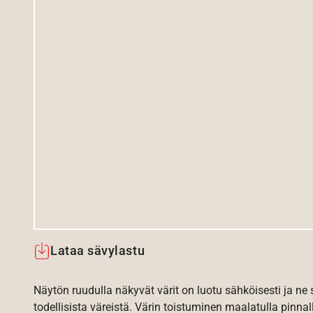
Lataa sävylastu
Näytön ruudulla näkyvät värit on luotu sähköisesti ja ne
todellisista väreistä. Värin toistuminen maalatulla pinnal