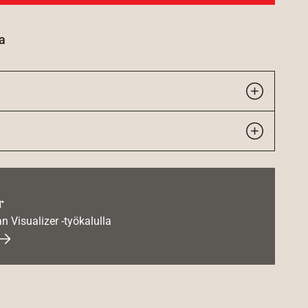
a
r
an Visualizer -työkalulla