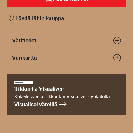
Löydä lähin kauppa
Väritiedot
Värikartta
Tikkurila Visualizer
Kokeile värejä Tikkurilan Visualizer -työkalulla
Visualisoi väreillä!