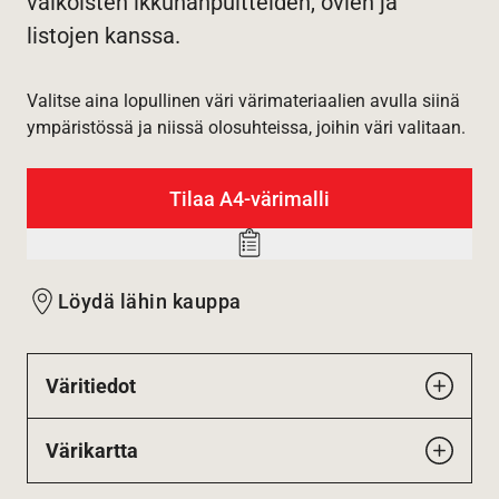
valkoisten ikkunanpuitteiden, ovien ja
listojen kanssa.
Valitse aina lopullinen väri värimateriaalien avulla siinä
ympäristössä ja niissä olosuhteissa, joihin väri valitaan.
Tilaa A4-värimalli
Add
to
Löydä lähin kauppa
wishlist
Väritiedot
Värikartta