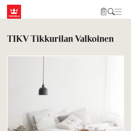
Hyppää pääsisältöön
Navig
TIKV Tikkurilan Valkoinen