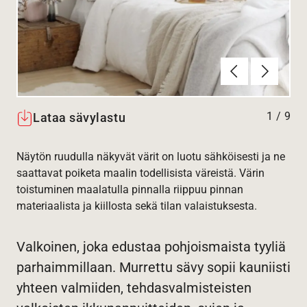
Edellinen
Seuraav
1
/
9
Lataa sävylastu
Näytön ruudulla näkyvät värit on luotu sähköisesti ja ne
saattavat poiketa maalin todellisista väreistä. Värin
toistuminen maalatulla pinnalla riippuu pinnan
materiaalista ja kiillosta sekä tilan valaistuksesta.
Valkoinen, joka edustaa pohjoismaista tyyliä
parhaimmillaan. Murrettu sävy sopii kauniisti
yhteen valmiiden, tehdasvalmisteisten