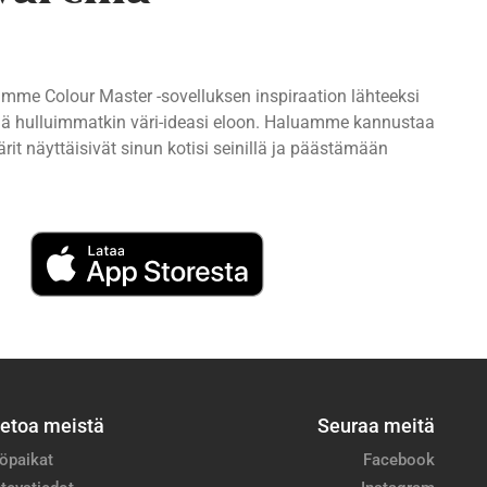
imme Colour Master -sovelluksen inspiraation lähteeksi
ttää hulluimmatkin väri-ideasi eloon. Haluamme kannustaa
rit näyttäisivät sinun kotisi seinillä ja päästämään
ietoa meistä
Seuraa meitä
öpaikat
Facebook