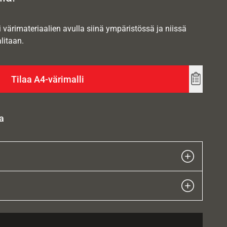
i värimateriaalien avulla siinä ympäristössä ja niissä
alitaan.
Tilaa A4-värimalli
Add
to
wishlist
a