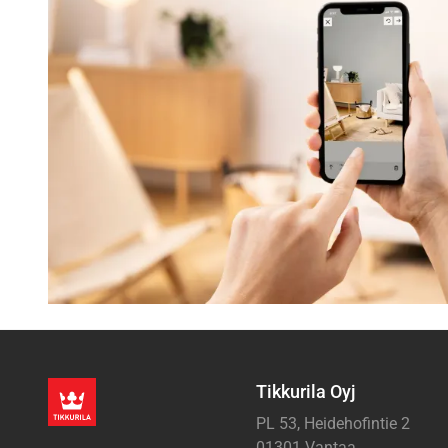
Tikkurila Oyj
PL 53, Heidehofintie 2
01301 Vantaa