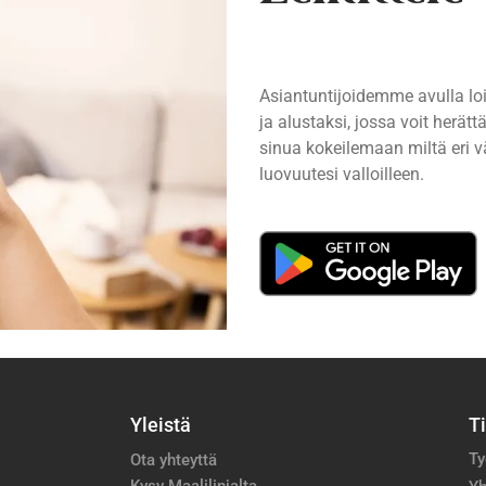
Asiantuntijoidemme avulla lo
ja alustaksi, jossa voit herä
sinua kokeilemaan miltä eri vä
luovuutesi valloilleen.
Yleistä
T
Ty
Ota yhteyttä
Kysy Maalilinjalta