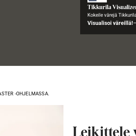
Tikkurila Visualize
Kokeile värejä Tikkuril
Visualisoi väreillä!
ASTER -OHJELMASSA.
Leikittele 