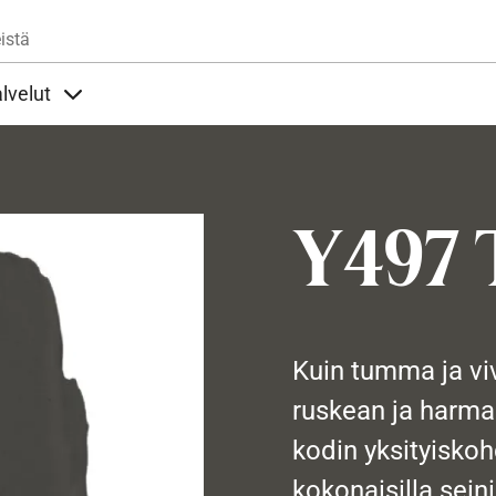
Hyppää pääsisältöön
istä
lvelut
t alla
llöt Ohjeet alla
Sisällöt Palvelut alla
Y497 
Kuin tumma ja viv
ruskean ja harmaan
kodin yksityisko
kokonaisilla seini