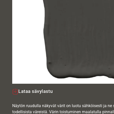
Lataa sävylastu
Näytön ruudulla näkyvät värit on luotu sähköisesti ja ne
todellisista väreistä. Värin toistuminen maalatulla pinnal