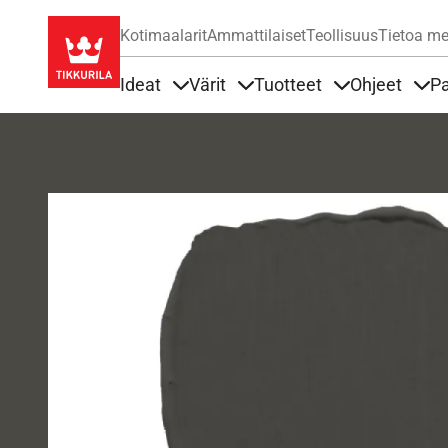
Kotimaalarit
Ammattilaiset
Teollisuus
Tietoa me
Ideat
Värit
Tuotteet
Ohjeet
Pa
Sisällöt Ideat alla
Sisällöt Värit alla
Sisällöt Tuottee
Sisä