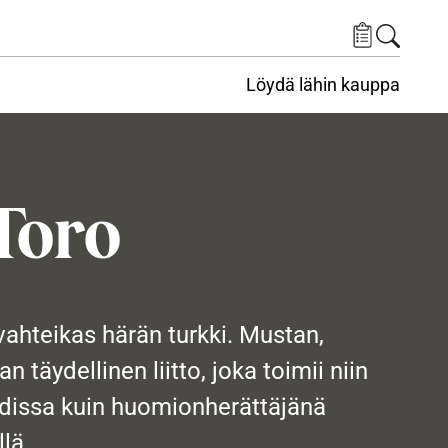
Löydä lähin kauppa
Toro
ahteikas härän turkki. Mustan,
 täydellinen liitto, joka toimii niin
hdissa kuin huomionherättäjänä
llä.