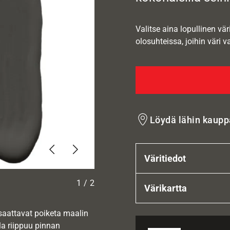
Valitse aina lopullinen vär
olosuhteissa, joihin väri v
Löydä lähin kaupp
Edellinen
Seuraava
Väritiedot
1
/
2
Värikartta
 saattavat poiketa maalin
la riippuu pinnan