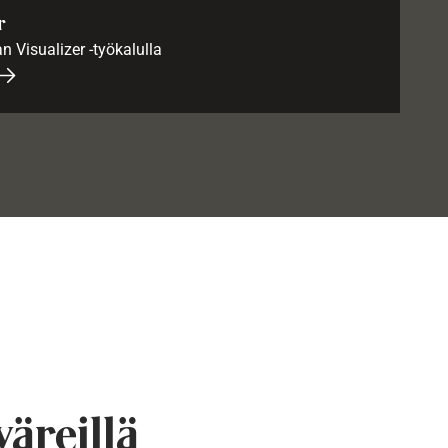
r
an Visualizer -työkalulla
väreillä