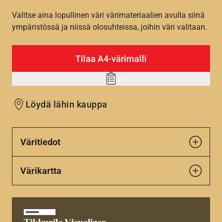
Valitse aina lopullinen väri värimateriaalien avulla siinä
ympäristössä ja niissä olosuhteissa, joihin väri valitaan.
Tilaa A4-värimalli
Add
to
Löydä lähin kauppa
wishlist
Väritiedot
Värikartta