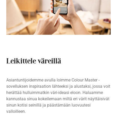
Leikittele väreillä
Asiantuntijoidemme avulla loimme Colour Master -
sovelluksen inspiraation lähteeksi ja alustaksi, jossa voit
herättää hulluimmatkin väri-ideasi eloon. Haluamme
kannustaa sinua kokeilemaan miltä eri värit näyttäisivät
sinun kotisi seinillä ja päästämään luovuutesi
valloilleen.