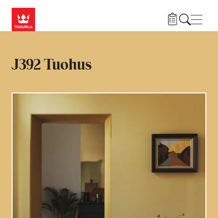
Hyppää pääsisältöön
Navig
J392 Tuohus