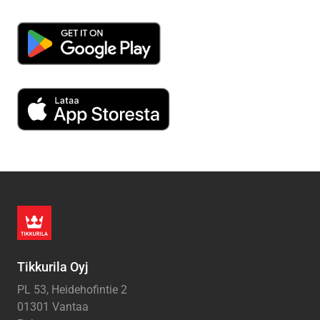
Tikkurila Oyj
PL 53, Heidehofintie 2
01301 Vantaa