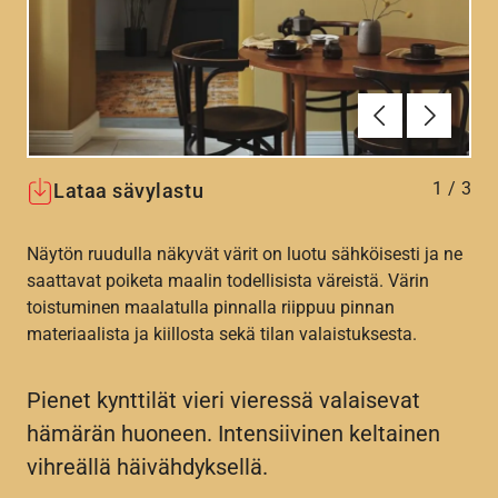
Edellinen
Seuraav
1
/
3
Lataa sävylastu
Näytön ruudulla näkyvät värit on luotu sähköisesti ja ne
saattavat poiketa maalin todellisista väreistä. Värin
toistuminen maalatulla pinnalla riippuu pinnan
materiaalista ja kiillosta sekä tilan valaistuksesta.
Pienet kynttilät vieri vieressä valaisevat
hämärän huoneen. Intensiivinen keltainen
vihreällä häivähdyksellä.