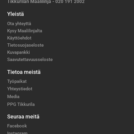
Tikkurilan Maalilinja -
020 191 2002
Yleistä
Ota yhteyttä
Kysy Maalilinjalta
Käyttöehdot
Tietosuojaseloste
Kuvapankki
Saavutettavuusseloste
Tietoa meistä
Työpaikat
Yhteystiedot
Media
PPG Tikkurila
Seuraa meitä
Facebook
Instagram