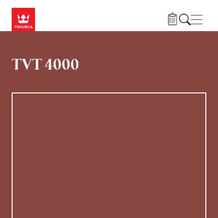
Hyppää pääsisältöön
Navig
TVT 4000