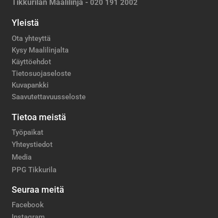
Tikkurilan Maalilinja -
020 191 2002
Yleistä
Ota yhteyttä
Kysy Maalilinjalta
Käyttöehdot
Tietosuojaseloste
Kuvapankki
Saavutettavuusseloste
Tietoa meistä
Työpaikat
Yhteystiedot
Media
PPG Tikkurila
Seuraa meitä
Facebook
Instagram