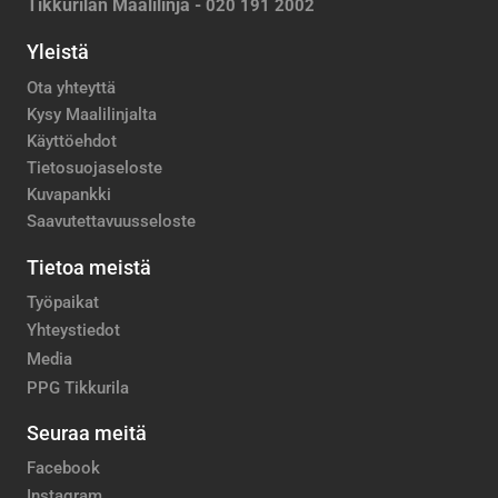
Tikkurilan Maalilinja -
020 191 2002
Yleistä
Ota yhteyttä
Kysy Maalilinjalta
Käyttöehdot
Tietosuojaseloste
Kuvapankki
Saavutettavuusseloste
Tietoa meistä
Työpaikat
Yhteystiedot
Media
PPG Tikkurila
Seuraa meitä
Facebook
Instagram