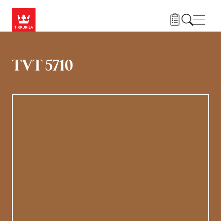
Hyppää pääsisältöön
Navig
TVT 5710