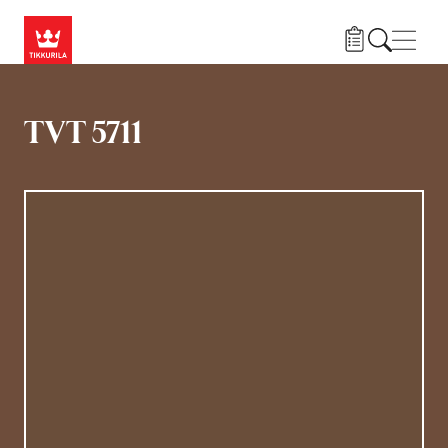
Hyppää pääsisältöön
Navig
TVT 5711