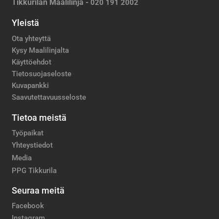
Tikkurilan Maalilinja -
020 191 2002
Yleistä
Ota yhteyttä
Kysy Maalilinjalta
Käyttöehdot
Tietosuojaseloste
Kuvapankki
Saavutettavuusseloste
Tietoa meistä
Työpaikat
Yhteystiedot
Media
PPG Tikkurila
Seuraa meitä
Facebook
Instagram