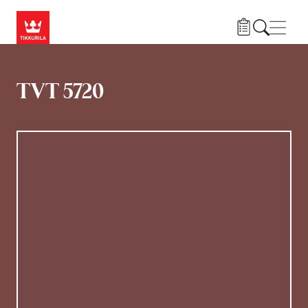
Hyppää pääsisältöön
Navig
TVT 5720