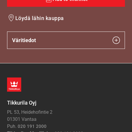
Löydä lähin kauppa
Väritiedot
Tikkurila Oyj
PL 53, Heidehofintie 2
01301 Vantaa
Puh.
020 191 2000