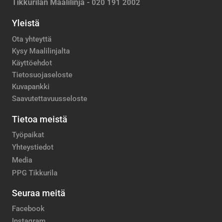
Tikkurilan Maalilinja -
020 191 2002
Yleistä
Ota yhteyttä
Kysy Maalilinjalta
Käyttöehdot
Tietosuojaseloste
Kuvapankki
Saavutettavuusseloste
Tietoa meistä
Työpaikat
Yhteystiedot
Media
PPG Tikkurila
Seuraa meitä
Facebook
Instagram