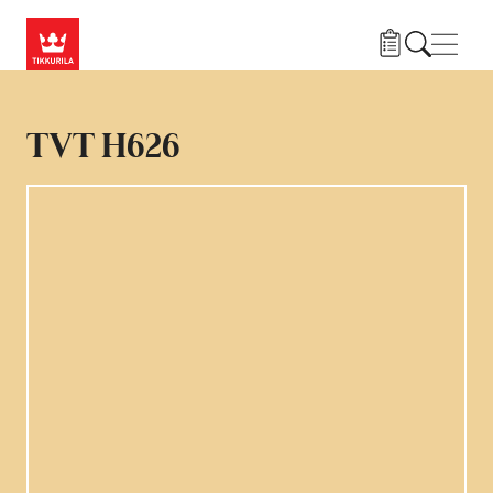
Hyppää pääsisältöön
Navig
TVT H626