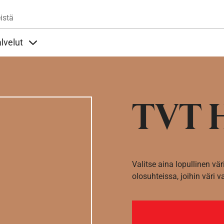
Hyppää pääsisältöön
istä
lvelut
t alla
llöt Ohjeet alla
Sisällöt Palvelut alla
TVT 
Valitse aina lopullinen vär
olosuhteissa, joihin väri v