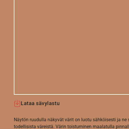
Lataa sävylastu
Näytön ruudulla näkyvät värit on luotu sähköisesti ja ne
todellisista väreistä. Värin toistuminen maalatulla pinnal