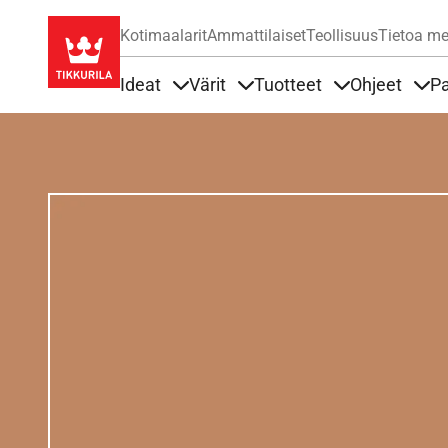
Kotimaalarit
Ammattilaiset
Teollisuus
Tietoa me
Ideat
Värit
Tuotteet
Ohjeet
Pa
Sisällöt Ideat alla
Sisällöt Värit alla
Sisällöt Tuottee
Sisä