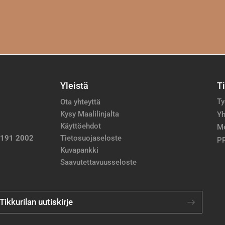
Yleistä
T
Ty
Ota yhteyttä
Kysy Maalilinjalta
Yh
Käyttöehdot
M
 191 2002
Tietosuojaseloste
PP
Kuvapankki
Saavutettavuusseloste
 Tikkurilan uutiskirje