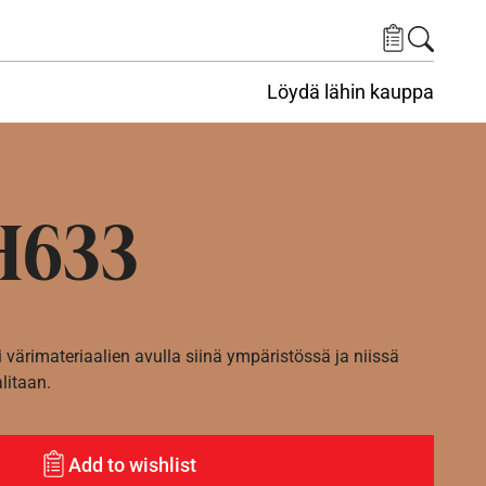
Löydä lähin kauppa
H633
i värimateriaalien avulla siinä ympäristössä ja niissä
alitaan.
Add to wishlist