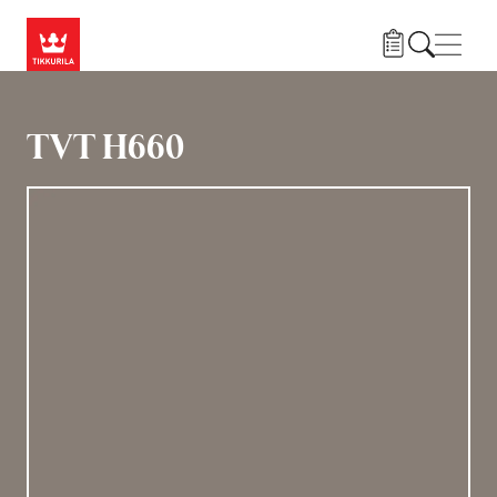
Hyppää pääsisältöön
Navig
TVT H660