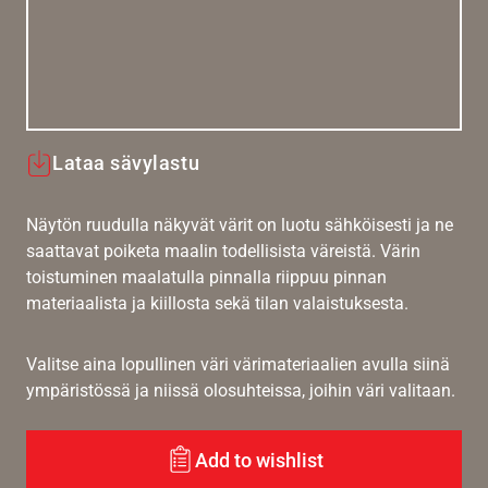
Lataa sävylastu
Näytön ruudulla näkyvät värit on luotu sähköisesti ja ne
saattavat poiketa maalin todellisista väreistä. Värin
toistuminen maalatulla pinnalla riippuu pinnan
materiaalista ja kiillosta sekä tilan valaistuksesta.
Valitse aina lopullinen väri värimateriaalien avulla siinä
ympäristössä ja niissä olosuhteissa, joihin väri valitaan.
Add to wishlist