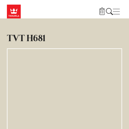
Hyppää pääsisältöön
Navig
TVT H681