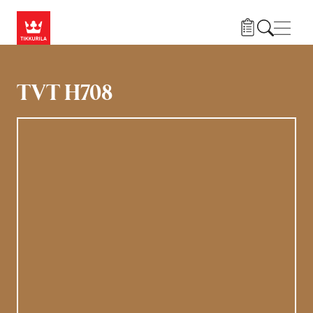
Hyppää pääsisältöön
Navig
TVT H708