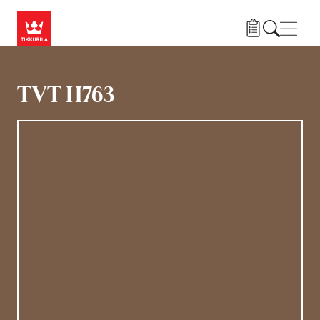
Hyppää pääsisältöön
Navig
TVT H763