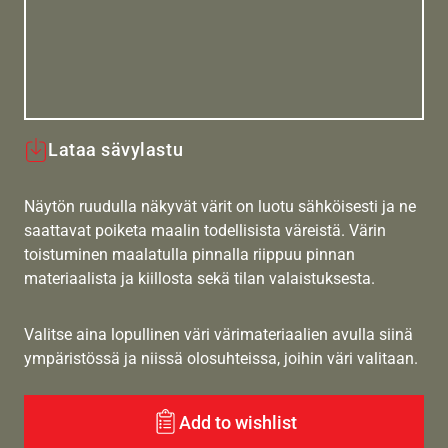
Lataa sävylastu
Näytön ruudulla näkyvät värit on luotu sähköisesti ja ne
saattavat poiketa maalin todellisista väreistä. Värin
toistuminen maalatulla pinnalla riippuu pinnan
materiaalista ja kiillosta sekä tilan valaistuksesta.
Valitse aina lopullinen väri värimateriaalien avulla siinä
ympäristössä ja niissä olosuhteissa, joihin väri valitaan.
Add to wishlist