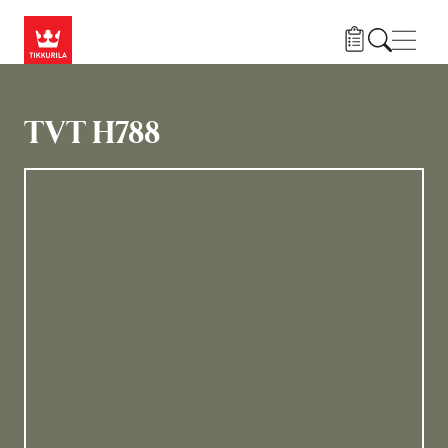
Hyppää pääsisältöön
Navig
TVT H788