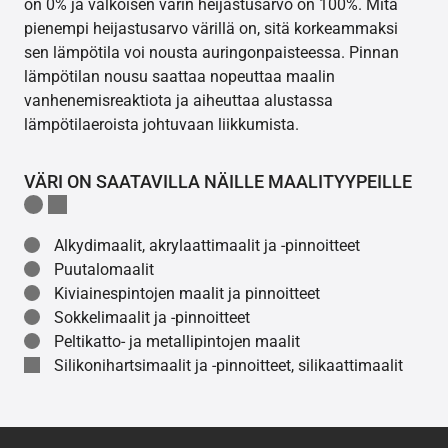
on 0% ja valkoisen värin heijastusarvo on 100%. Mitä
pienempi heijastusarvo värillä on, sitä korkeammaksi
sen lämpötila voi nousta auringonpaisteessa. Pinnan
lämpötilan nousu saattaa nopeuttaa maalin
vanhenemisreaktiota ja aiheuttaa alustassa
lämpötilaeroista johtuvaan liikkumista.
VÄRI ON SAATAVILLA NÄILLE MAALITYYPEILLE
Alkydimaalit, akrylaattimaalit ja -pinnoitteet
Puutalomaalit
Kiviainespintojen maalit ja pinnoitteet
Sokkelimaalit ja -pinnoitteet
Peltikatto- ja metallipintojen maalit
Silikonihartsimaalit ja -pinnoitteet, silikaattimaalit