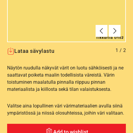
Edellinen
Seuraav
1
/
2
Lataa sävylastu
Näytön ruudulla näkyvät värit on luotu sähköisesti ja ne
saattavat poiketa maalin todellisista väreistä. Värin
toistuminen maalatulla pinnalla riippuu pinnan
materiaalista ja kiillosta sekä tilan valaistuksesta.
Valitse aina lopullinen väri värimateriaalien avulla siinä
ympäristössä ja niissä olosuhteissa, joihin väri valitaan.
Add to wishlist